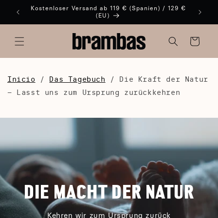
DIREKT
Kostenloser Versand ab 119 € (Spanien) / 129 €
Empfehl
ZUM
(EU)
INHALT
Warenkorb
Inicio
/
Das Tagebuch
/
Die Kraft der Natur
– Lasst uns zum Ursprung zurückkehren
DIE MACHT DER NATUR
Kehren wir zum Ursprung zurück