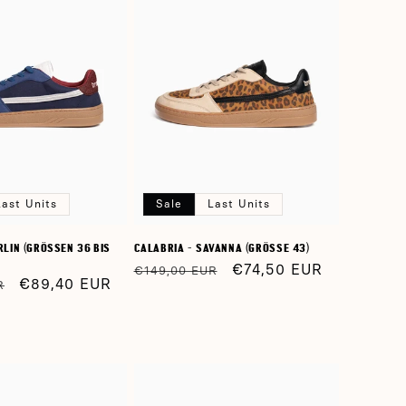
Last Units
Sale
Last Units
LIN (GRÖSSEN 36 BIS 3
CALABRIA - SAVANNA (GRÖSSE 43)
Normaler
Verkaufspreis
€74,50 EUR
€149,00 EUR
Verkaufspreis
€89,40 EUR
R
Preis