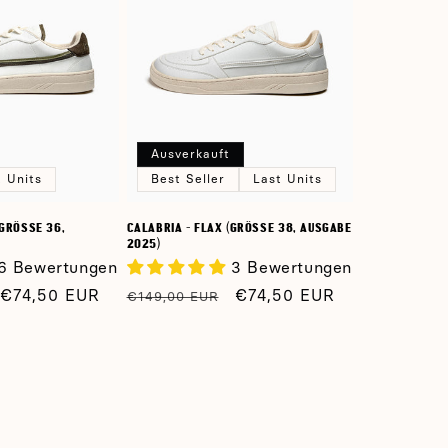
Ausverkauft
t Units
Best Seller
Last Units
RÖSSE 36, A
CALABRIA - FLAX (GRÖSSE 38, AUSGABE 2
025)
6 Bewertungen
3 Bewertungen
Verkaufspreis
€74,50 EUR
Normaler
Verkaufspreis
€74,50 EUR
€149,00 EUR
Preis