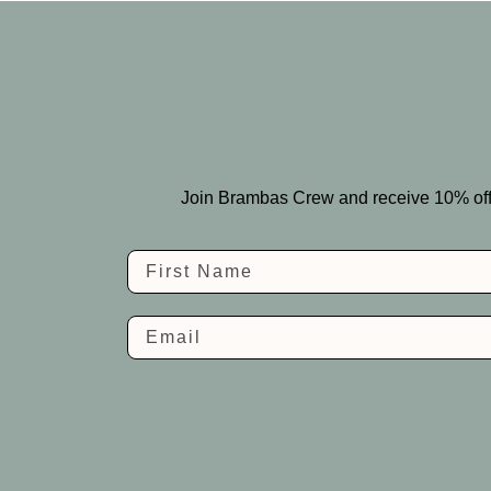
Join Brambas Crew and receive 10% off you
Name
Email