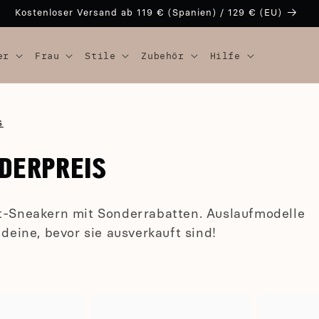
Kostenloser Versand ab 119 € (Spanien) / 129 € (EU)
er
Frau
Stile
Zubehör
Hilfe
s
DERPREIS
ot-Sneakern mit Sonderrabatten. Auslaufmodelle
deine, bevor sie ausverkauft sind!