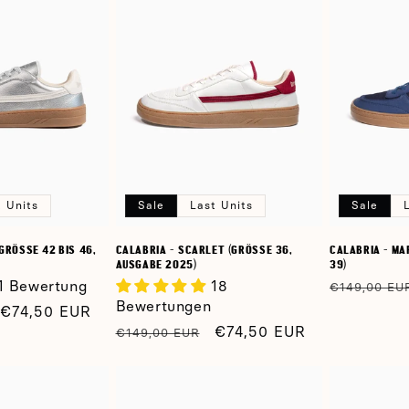
t Units
Sale
Last Units
Sale
RÖSSE 42 BIS 46, A
CALABRIA - SCARLET (GRÖSSE 36, A
CALABRIA - MAR
USGABE 2025)
9)
1 Bewertung
18
Normaler
€149,00 EU
Bewertungen
Preis
Verkaufspreis
€74,50 EUR
Normaler
Verkaufspreis
€74,50 EUR
€149,00 EUR
Preis