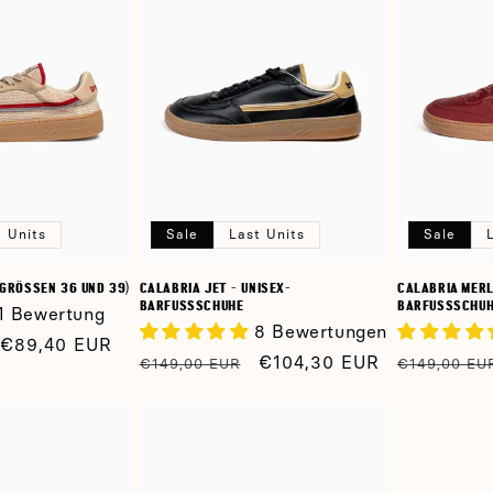
t Units
Sale
Last Units
Sale
(GRÖSSEN 36 UND 39)
CALABRIA JET - UNISEX-
CALABRIA MERL
BARFUSSSCHUHE
BARFUSSSCHU
1 Bewertung
8 Bewertungen
Verkaufspreis
€89,40 EUR
Normaler
Verkaufspreis
€104,30 EUR
Normaler
€149,00 EUR
€149,00 EU
Preis
Preis