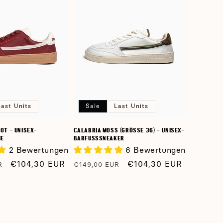
Last Units
Sale
Last Units
OT - UNISEX-
CALABRIA MOSS (GRÖSSE 36) – UNISEX-B
HE
ARFUSSSNEAKER
2 Bewertungen
6 Bewertungen
Verkaufspreis
€104,30 EUR
Normaler
Verkaufspreis
€104,30 EUR
R
€149,00 EUR
Preis