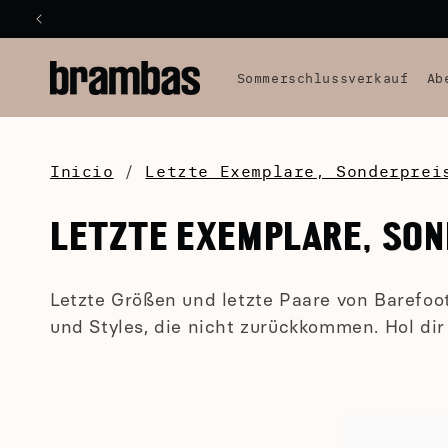
DIREKT
ZUM
INHALT
Sommerschlussverkauf
Ab
Inicio
/
Letzte Exemplare, Sonderprei
K
LETZTE EXEMPLARE, SON
A
Letzte Größen und letzte Paare von Barefo
T
und Styles, die nicht zurückkommen. Hol dir 
E
G